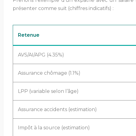
Prenons l’exemple d’un expatrié avec un salaire 
présenter comme suit (chiffres indicatifs) :
Retenue
AVS/AI/APG (4.35%)
Assurance chômage (1.1%)
LPP (variable selon l’âge)
Assurance accidents (estimation)
Impôt à la source (estimation)