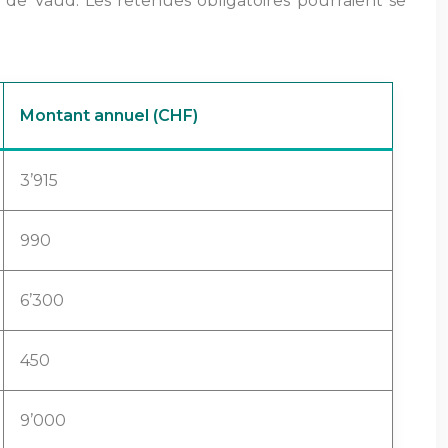
 de Vaud. Les retenues obligatoires pourraient se
Montant annuel (CHF)
3’915
990
6’300
450
9’000