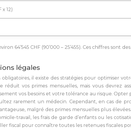
 x 12)
viron 64’545 CHF (90’000 – 25’455). Ces chiffres sont des
ions légales
s obligatoires, il existe des stratégies pour optimiser vot
ée réduit vos primes mensuelles, mais vous devrez a
sement vos besoins et votre tolérance au risque. Opter p
ltez rarement un médecin. Cependant, en cas de pro
antageuse, malgré des primes mensuelles plus élevées. I
cile-travail, les frais de garde d’enfants ou les cotisat
ler fiscal pour connaître toutes les retenues fiscales poss