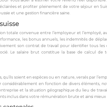
 pour vous aider à estimer votre revenu réel disponible
 éclairées et profiter pleinement de votre séjour en Su
ssie et une gestion financière saine.
suisse
ion totale convenue entre l’employeur et l’employé, av
formance, les bonus annuels, les indemnités de déplac
entivement son contrat de travail pour identifier tous 
cié. Le salaire brut constitue la base de calcul de 
qu’ils soient en espèces ou en nature, versés par l’empl
er considérablement en fonction de divers éléments, not
 l’entreprise et la situation géographique du lieu de trav
ts inclus dans votre rémunération brute et ainsi mieux p
s cantonales