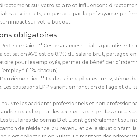
s directement sur votre salaire et influencent directem
ociales aux impôts, en passant par la prévoyance profes
son impact sur votre budget.
ons obligatoires
 Perte de Gain) :** Ces assurances sociales garantissent u
. La cotisation AVS est de 8.7% du salaire brut, partagée 
atoire pour les employés, permet de bénéficier d’indemni
 l’employé (1.1% chacun).
 Deuxième pilier :** Le deuxième pilier est un système d
te. Les cotisations LPP varient en fonction de l’âge et d
 couvre les accidents professionnels et non professionnel
andis que celle pour les accidents non professionnels es
* Les titulaires de permis B et L sont généralement soumi
canton de résidence, du revenu et de la situation familia
adie est obligatoire en Suisse. Le montant des primes va