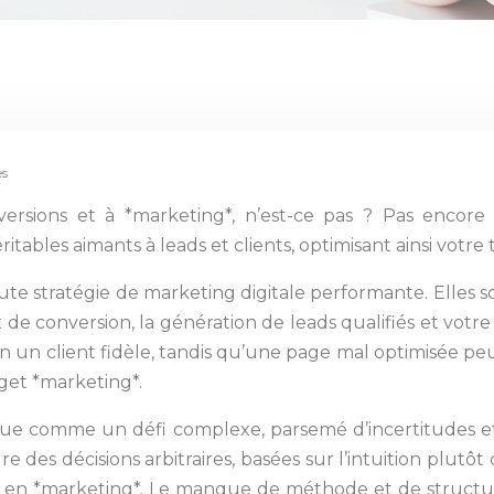
es
versions et à *marketing*, n’est-ce pas ? Pas en
itables aimants à leads et clients, optimisant ainsi votr
ute stratégie de marketing digitale performante. Elles so
e conversion, la génération de leads qualifiés et votre
 un client fidèle, tandis qu’une page mal optimisée peut 
get *marketing*.
çue comme un défi complexe, parsemé d’incertitudes et 
 des décisions arbitraires, basées sur l’intuition plutô
rts en *marketing*. Le manque de méthode et de struct