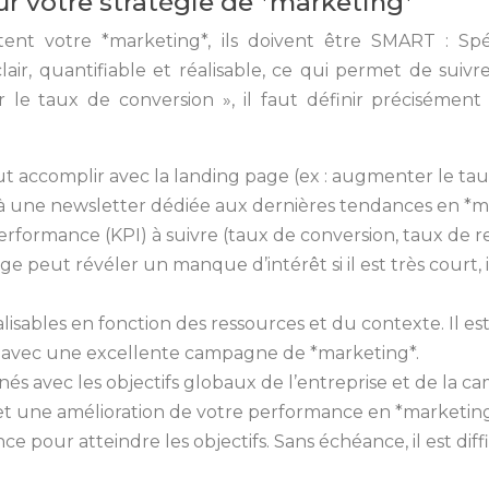
r votre stratégie de *marketing*
tent votre *marketing*, ils doivent être SMART : Spéc
r, quantifiable et réalisable, ce qui permet de suivre 
rer le taux de conversion », il faut définir précisémen
ut accomplir avec la landing page (ex : augmenter le ta
 une newsletter dédiée aux dernières tendances en *mar
e performance (KPI) à suivre (taux de conversion, taux de
page peut révéler un manque d’intérêt si il est très court
réalisables en fonction des ressources et du contexte. Il
 avec une excellente campagne de *marketing*.
lignés avec les objectifs globaux de l’entreprise et de l
et une amélioration de votre performance en *marketing
e pour atteindre les objectifs. Sans échéance, il est diff