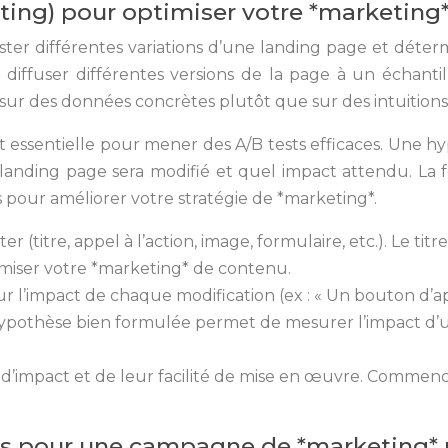
ting) pour optimiser votre *marketing
ster différentes variations d’une landing page et déter
e à diffuser différentes versions de la page à un échant
ur des données concrètes plutôt que sur des intuitions
t essentielle pour mener des A/B tests efficaces. Une hy
landing page sera modifié et quel impact attendu. La
es pour améliorer votre stratégie de *marketing*.
er (titre, appel à l’action, image, formulaire, etc.). Le ti
ptimiser votre *marketing* de contenu.
ur l’impact de chaque modification (ex : « Un bouton d’a
ypothèse bien formulée permet de mesurer l’impact d’un
el d’impact et de leur facilité de mise en œuvre. Commenc
ces pour une campagne de *marketing* 