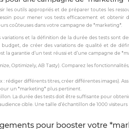
oisir les outils appropriés et de préparer toutes les res
soin pour mener vos tests efficacement et obtenir de
reurs coûteuses dans votre campagne de *marketing*.
s variations et la définition de la durée des tests sont 
re budget, de créer des variations de qualité et de déf
 est la garantie d’un test réussi et d’une campagne de *m
mize, Optimizely, AB Tasty). Comparez les fonctionnalités, le
 : rédiger différents titres, créer différentes images). A
pour un *marketing* plus pertinent.
tillon. La durée des tests doit être suffisante pour obtenir d
 audience cible. Une taille d’échantillon de 1000 visiteu
gements pour booster votre *mark